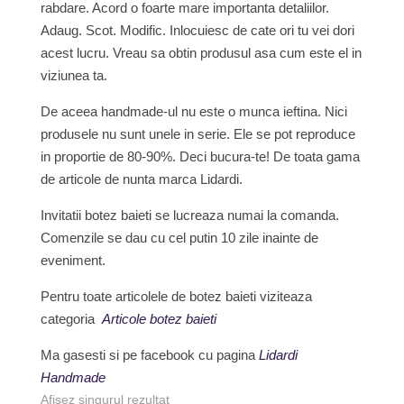
rabdare. Acord o foarte mare importanta detaliilor.
Adaug. Scot. Modific. Inlocuiesc de cate ori tu vei dori
acest lucru. Vreau sa obtin produsul asa cum este el in
viziunea ta.
De aceea handmade-ul nu este o munca ieftina. Nici
produsele nu sunt unele in serie. Ele se pot reproduce
in proportie de 80-90%. Deci bucura-te! De toata gama
de articole de nunta marca Lidardi.
Invitatii botez baieti se lucreaza numai la comanda.
Comenzile se dau cu cel putin 10 zile inainte de
eveniment.
Pentru toate articolele de botez baieti viziteaza
categoria
Articole botez baieti
Ma gasesti si pe facebook cu pagina
Lidardi
Handmade
Afișez singurul rezultat