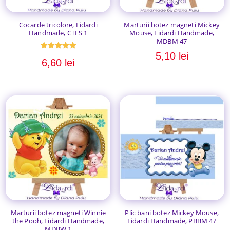
Cocarde tricolore, Lidardi
Marturii botez magneti Mickey
Handmade, CTFS 1
Mouse, Lidardi Handmade,
MDBM 47
5,10
lei
Evaluat la
6,60
lei
5.00
din 5
Marturii botez magneti Winnie
Plic bani botez Mickey Mouse,
the Pooh, Lidardi Handmade,
Lidardi Handmade, PBBM 47
MDBW 1