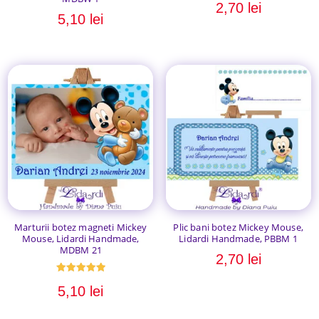
2,70
lei
5,10
lei
Marturii botez magneti Mickey
Plic bani botez Mickey Mouse,
Mouse, Lidardi Handmade,
Lidardi Handmade, PBBM 1
MDBM 21
2,70
lei
Evaluat la
5,10
lei
5.00
din 5