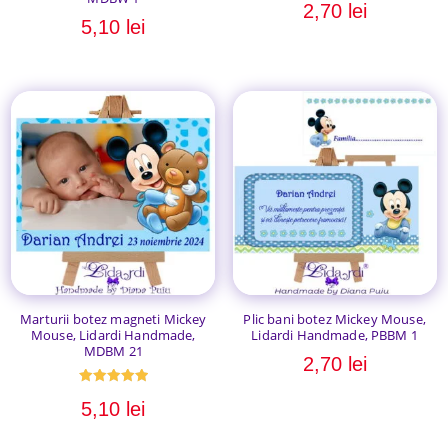
2,70
lei
5,10
lei
Marturii botez magneti Mickey
Plic bani botez Mickey Mouse,
Mouse, Lidardi Handmade,
Lidardi Handmade, PBBM 1
MDBM 21
2,70
lei
Evaluat la
5,10
lei
5.00
din 5