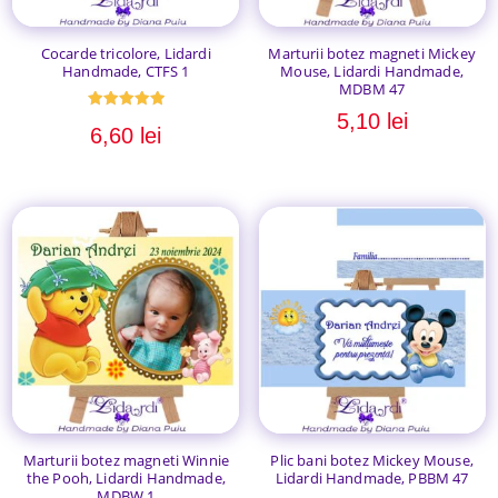
Cocarde tricolore, Lidardi
Marturii botez magneti Mickey
Handmade, CTFS 1
Mouse, Lidardi Handmade,
MDBM 47
5,10
lei
Evaluat la
6,60
lei
5.00
din 5
Marturii botez magneti Winnie
Plic bani botez Mickey Mouse,
the Pooh, Lidardi Handmade,
Lidardi Handmade, PBBM 47
MDBW 1