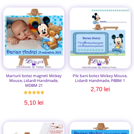
Marturii botez magneti Mickey
Plic bani botez Mickey Mouse,
Mouse, Lidardi Handmade,
Lidardi Handmade, PBBM 1
MDBM 21
2,70
lei
Evaluat la
5,10
lei
5.00
din 5