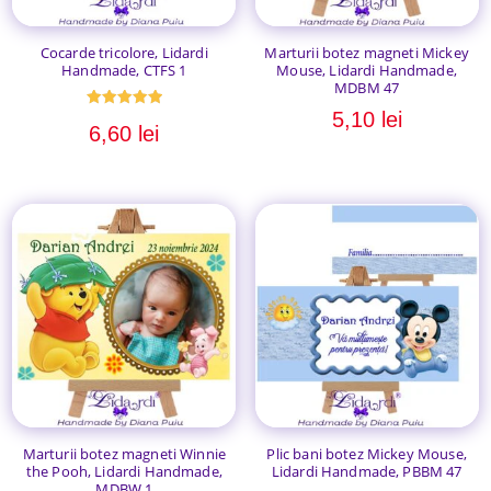
Cocarde tricolore, Lidardi
Marturii botez magneti Mickey
Handmade, CTFS 1
Mouse, Lidardi Handmade,
MDBM 47
5,10
lei
Evaluat la
6,60
lei
5.00
din 5
Marturii botez magneti Winnie
Plic bani botez Mickey Mouse,
the Pooh, Lidardi Handmade,
Lidardi Handmade, PBBM 47
MDBW 1