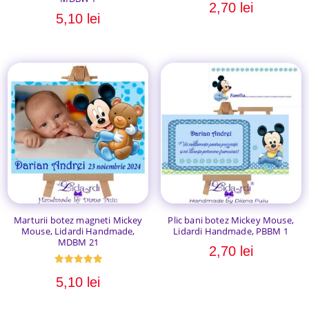
2,70
lei
5,10
lei
Marturii botez magneti Mickey
Plic bani botez Mickey Mouse,
Mouse, Lidardi Handmade,
Lidardi Handmade, PBBM 1
MDBM 21
2,70
lei
Evaluat la
5,10
lei
5.00
din 5