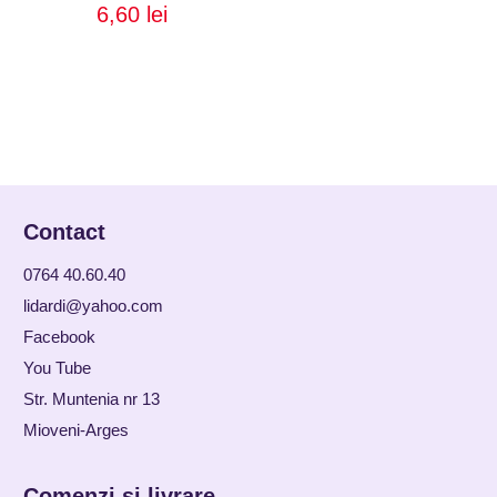
Evaluat la
6,60
lei
5.00
din 5
Contact
0764 40.60.40
lidardi@yahoo.com
Facebook
You Tube
Str. Muntenia nr 13
Mioveni-Arges
Comenzi si livrare