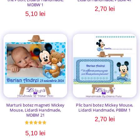
MDBW 1
2,70
lei
5,10
lei
Marturii botez magneti Mickey
Plic bani botez Mickey Mouse,
Mouse, Lidardi Handmade,
Lidardi Handmade, PBBM 1
MDBM 21
2,70
lei
Evaluat la
5,10
lei
5.00
din 5