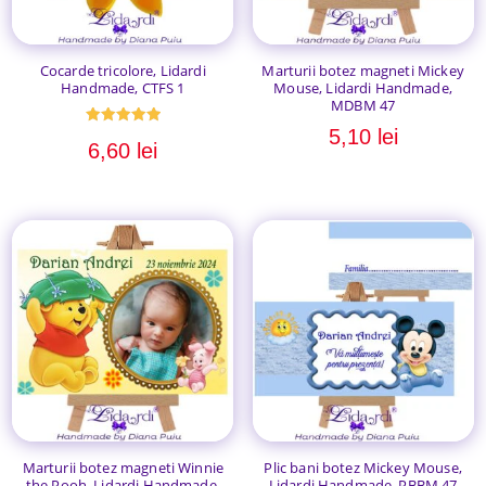
Cocarde tricolore, Lidardi
Marturii botez magneti Mickey
Handmade, CTFS 1
Mouse, Lidardi Handmade,
MDBM 47
5,10
lei
Evaluat la
6,60
lei
5.00
din 5
Marturii botez magneti Winnie
Plic bani botez Mickey Mouse,
the Pooh, Lidardi Handmade,
Lidardi Handmade, PBBM 47