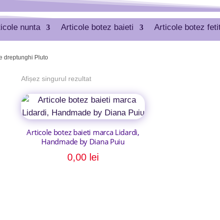
ticole nunta
Articole botez baieti
Articole botez feti
 dreptunghi Pluto
Afișez singurul rezultat
Articole botez baieti marca Lidardi,
Handmade by Diana Puiu
0,00
lei