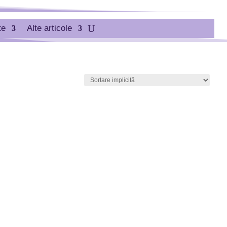
te
Alte articole
