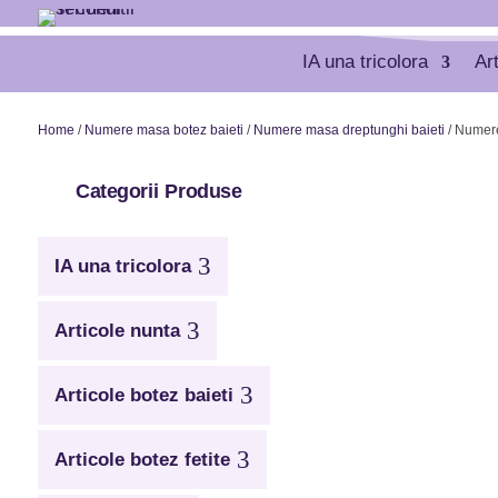
IA una tricolora
Ar
Home
/
Numere masa botez baieti
/
Numere masa dreptunghi baieti
/ Numere
Categorii Produse
3
IA una tricolora
3
Articole nunta
3
Articole botez baieti
3
Articole botez fetite