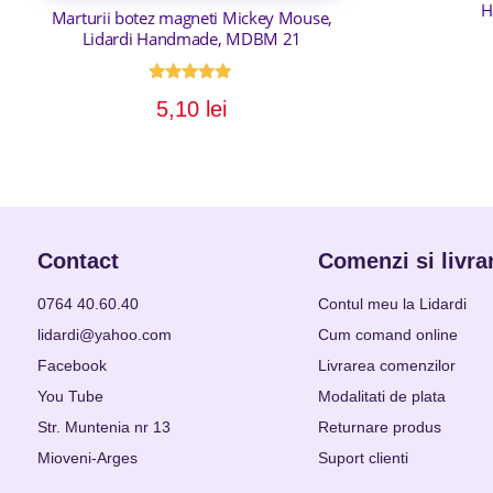
H
Marturii botez magneti Mickey Mouse,
Lidardi Handmade, MDBM 21
Evaluat la
5,10
lei
5.00
din 5
Contact
Comenzi si livra
0764 40.60.40
Contul meu la Lidardi
lidardi@yahoo.com
Cum comand online
Facebook
Livrarea comenzilor
You Tube
Modalitati de plata
Str. Muntenia nr 13
Returnare produs
Mioveni-Arges
Suport clienti