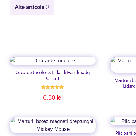
3
Alte articole
Cocarde tricolore, Lidardi Handmade,
CTFS 1
Marturii b
Lidar
Evaluat la
6,60
lei
5.00
din 5
Plic bani 