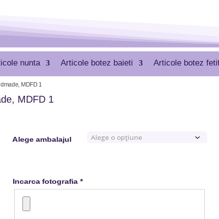
ticole nunta
Articole botez baieti
Articole botez feti
Handmade, MDFD 1
made, MDFD 1
Alege ambalajul
Incarca fotografia
*