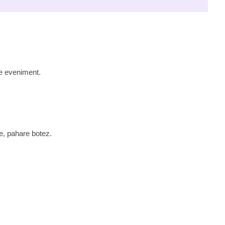
 de eveniment.
te, pahare botez.