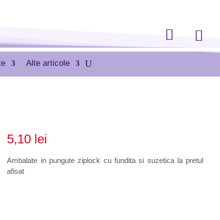


te
Alte articole
5,10
lei
Ambalate in pungute ziplock cu fundita si suzetica la pretul
afisat