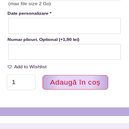
(max file size 2 Go)
Date personalizare
*
Numar plicuri. Optional
(+
1,90
lei
)
Add to Wishlist
Cantitate
Adaugă în coș
Marturii
botez
magneti
Disney,
Lidardi
Handmade,
MDFD