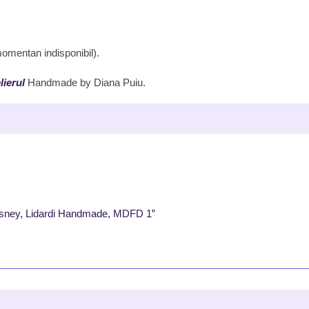
 momentan indisponibil).
lierul
Handmade by Diana Puiu.
i Disney, Lidardi Handmade, MDFD 1”