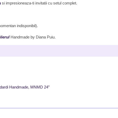
a
si impresioneaza-ti invitatii cu setul complet.
 momentan indisponibil).
lierul
Handmade by Diana Puiu.
i, Lidardi Handmade, MNMD 24”