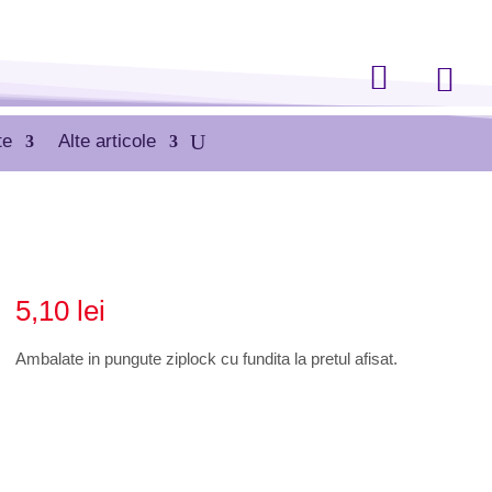


te
Alte articole
5,10
lei
Ambalate in pungute ziplock cu fundita la pretul afisat.