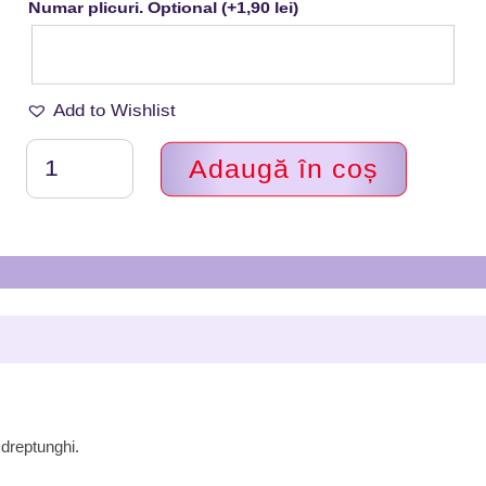
Numar plicuri. Optional
(+
1,90
lei
)
Add to Wishlist
Cantitate
Adaugă în coș
Marturii
nunta
magneti,
Lidardi
Handmade,
MNMD
24
dreptunghi.