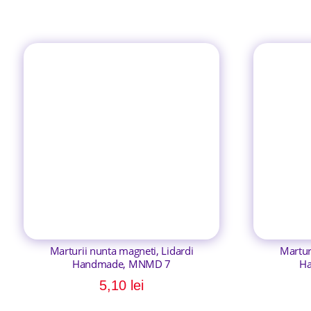
Marturii nunta magneti, Lidardi
Martur
Handmade, MNMD 7
H
5,10
lei