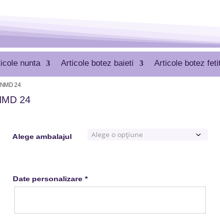
ticole nunta
Articole botez baieti
Articole botez feti
 MNMD 24
MNMD 24
Alege ambalajul
Date personalizare
*