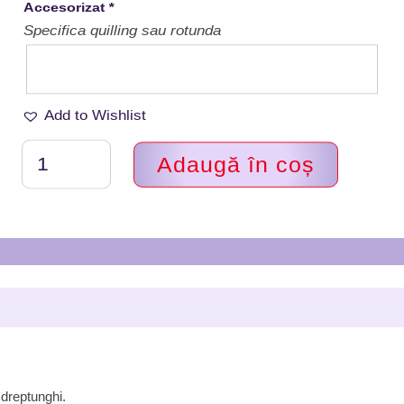
Accesorizat
*
Specifica quilling sau rotunda
Add to Wishlist
Cantitate
Adaugă în coș
Marturii
nunta
magneti,
Lidardi
Handmade,
MNMH
9
dreptunghi.