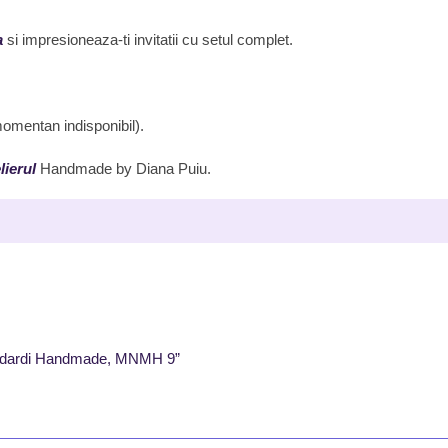
a
si impresioneaza-ti invitatii cu setul complet.
 momentan indisponibil).
lierul
Handmade by Diana Puiu.
i, Lidardi Handmade, MNMH 9”