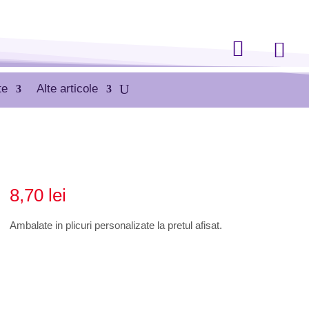


te
Alte articole
8,70
lei
Ambalate in plicuri personalizate la pretul afisat.