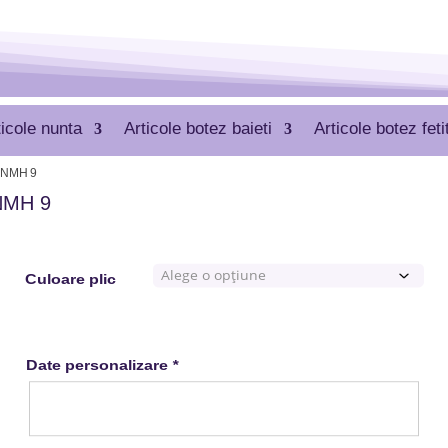
ticole nunta
Articole botez baieti
Articole botez feti
 MNMH 9
MNMH 9
Culoare plic
Date personalizare
*