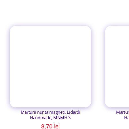
Marturii nunta magneti, Lidardi
Martur
Handmade, MNMH 3
H
8,70
lei