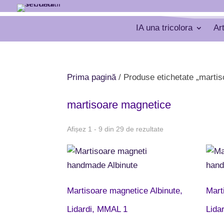
IA una tricolora
Ar
Prima pagină
/ Produse etichetate „marti
martisoare magnetice
Afișez 1 - 9 din 29 de rezultate
Martisoare magnetice Albinute,
Mart
Lidardi, MMAL 1
Lida