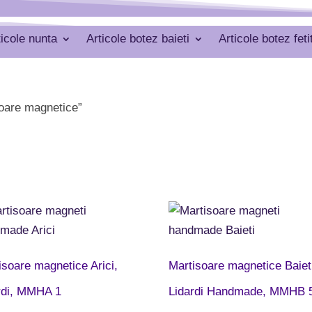
ticole nunta
Articole botez baieti
Articole botez feti
soare magnetice”
isoare magnetice Arici,
Martisoare magnetice Baiet
rdi, MMHA 1
Lidardi Handmade, MMHB 