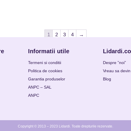
1
2
3
4
→
re
Informatii utile
Lidardi.c
Termeni si conditii
Despre ”noi”
Politica de cookies
Vreau sa devin 
Garantia produselor
Blog
ANPC – SAL
ANPC
Copyright © 2013 – 2023 Lidardi.
Toate drepturile rezervate.