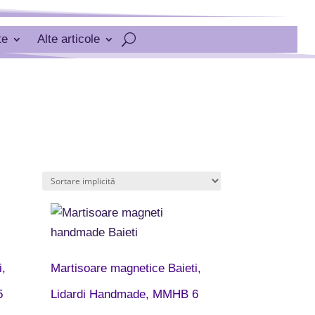
te
Alte articole

i,
Martisoare magnetice Baieti,
5
Lidardi Handmade, MMHB 6