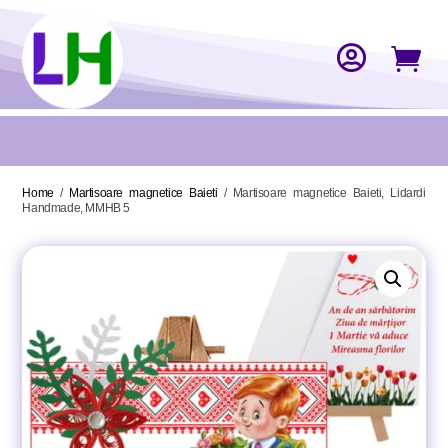


Home
/
Martisoare magnetice Baieti
/ Martisoare magnetice Baieti, Lidardi
Handmade, MMHB 5