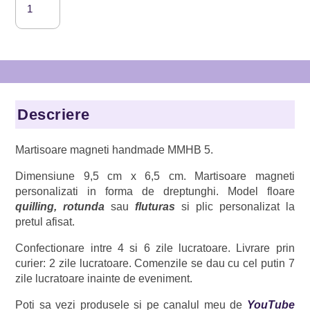
Martisoare
magnetice
Baieti,
Lidardi
Handmade,
MMHB
Descriere
5
Martisoare magneti handmade MMHB 5.
Dimensiune 9,5 cm x 6,5 cm. Martisoare magneti
personalizati in forma de dreptunghi. Model floare
quilling, rotunda
sau
fluturas
si plic personalizat la
pretul afisat.
Confectionare intre 4 si 6 zile lucratoare. Livrare prin
curier: 2 zile lucratoare. Comenzile se dau cu cel putin 7
zile lucratoare inainte de eveniment.
Poti sa vezi produsele si pe canalul meu de
YouTube