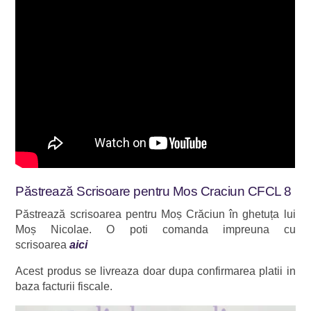
Păstrează Scrisoare pentru Mos Craciun CFCL 8
Păstrează scrisoarea pentru Moș Crăciun în ghetuța lui
Moș Nicolae. O poti comanda impreuna cu
scrisoarea
aici
Acest produs se livreaza doar dupa confirmarea platii in
baza facturii fiscale.