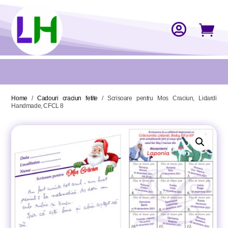


Home
/
Cadouri craciun fetite
/ Scrisoare pentru Mos Craciun, Lidardi
Handmade, CFCL 8