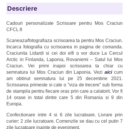
Handmade,
Descriere
CFCL
8
Cadouri personalizate Scrisoare pentru Mos Craciun
CFCL 8
Scaneaza/fotografiaza scrisoarea ta pentru Mos Craciun.
Incarca fotografia cu scrisoarea in pagina de comanda.
Craciunita Lidardi si cei doi elfi o vor duce La Cercul
Arctic in Finlanda, Laponia, Rovaniemi – Satul lui Mos
Craciun. Vei primi inapoi scrisoarea ta chiar cu
semnatura lui Mos Craciun din Laponia. Vezi
aici
cum
am obtinut semnatura lui pe 25 decembrie 2021.
Scrisoarea primeste si cate o ”viza de trecere” sub forma
de stampila pentru fiecare oras prin care a calatorit. Vor fi
14 orase in total dintre care 5 din Romania si 9 din
Europa.
Confectionare intre 4 si 6 zile lucratoare. Livrare prin
curier: 2 zile lucratoare. Comenzile se dau cu cel putin 7
zile lucratoare inainte de eveniment.