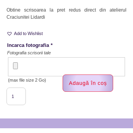
Obtine scrisoarea la pret redus direct din atelierul
Craciunitei Lidardi
Add to Wishlist
Incarca fotografia
*
Fotografia scrisorii tale
(max file size 2 Go)
Adaugă în coș
Cantitate
Scrisoare
pentru
Mos
Craciun,
Lidardi