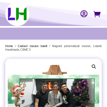


Home
/
Cadouri craciun baieti
/ Magneti personalizati craciun, Lidardi
Handmade, CBMC 5