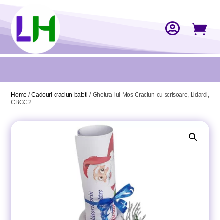


Home
/
Cadouri craciun baieti
/ Ghetuta lui Mos Craciun cu scrisoare, Lidardi,
CBGC 2