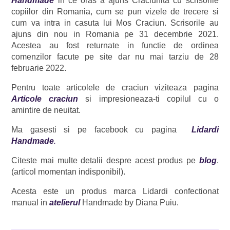
Handmade
in ce oras a ajuns Craciunita cu scrisorile
copiilor din Romania, cum se pun vizele de trecere si
cum va intra in casuta lui Mos Craciun. Scrisorile au
ajuns din nou in Romania pe 31 decembrie 2021.
Acestea au fost returnate in functie de ordinea
comenzilor facute pe site dar nu mai tarziu de 28
februarie 2022.
Pentru toate articolele de craciun viziteaza pagina
Articole craciun
si impresioneaza-ti copilul cu o
amintire de neuitat.
Ma gasesti si pe facebook cu pagina
Lidardi
Handmade
.
Citeste mai multe detalii despre acest produs pe
blog
.
(articol momentan indisponibil).
Acesta este un produs marca Lidardi confectionat
manual in
atelierul
Handmade by Diana Puiu.