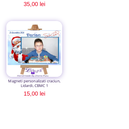
Evaluat la
35,00
lei
5.00
din 5
Magneti personalizati craciun,
Lidardi, CBMC 1
15,00
lei