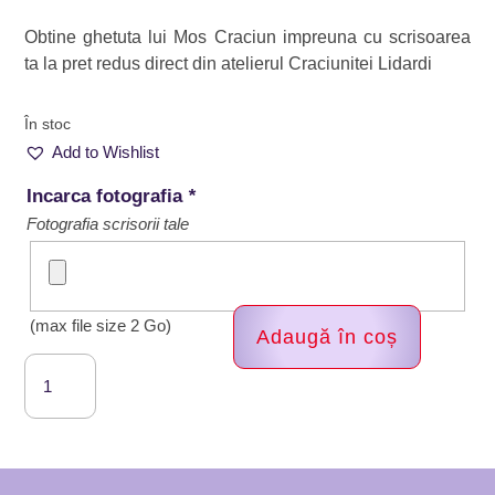
Obtine ghetuta lui Mos Craciun impreuna cu scrisoarea
ta la pret redus direct din atelierul Craciunitei Lidardi
În stoc
Add to Wishlist
Incarca fotografia
*
Fotografia scrisorii tale
(max file size 2 Go)
Adaugă în coș
Cantitate
Ghetuta
lui
Mos
Craciun