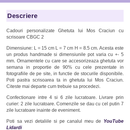
cu
scrisoare,
Descriere
Lidardi,
CBGC
Cadouri personalizate Ghetuta lui Mos Craciun cu
2
scrisoare CBGC 2
Dimensiune: L = 15 cm L = 7 cm H = 8.5 cm. Acesta este
un produs handmade si dimensiunile pot varia cu +- 5
mm. Ornamentele cu care se accesorizeaza ghetuta vor
semana in proportie de 90% cu cele prezentate in
fotografiile de pe site, in functie de stocurile disponibile.
Poti pastra scrisoarea ta in ghetuta lui Mos Craciun.
Citeste mai departe cum trebuie sa procedezi.
Confectionare intre 4 si 6 zile lucratoare. Livrare prin
curier: 2 zile lucratoare. Comenzile se dau cu cel putin 7
zile lucratoare inainte de eveniment.
Poti sa vezi detaliile si pe canalul meu de
YouTube
Lidardi